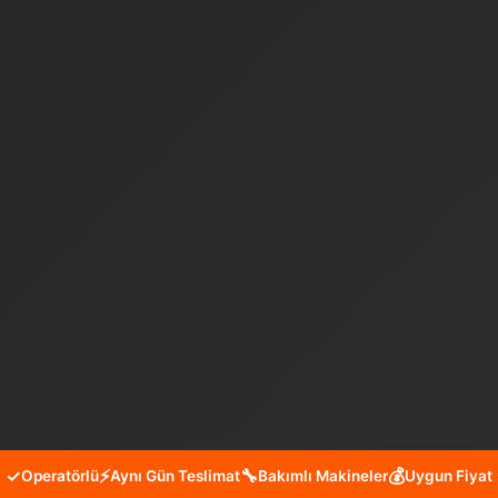
✓
⚡
🔧
💰
Operatörlü
Aynı Gün Teslimat
Bakımlı Makineler
Uygun Fiyat