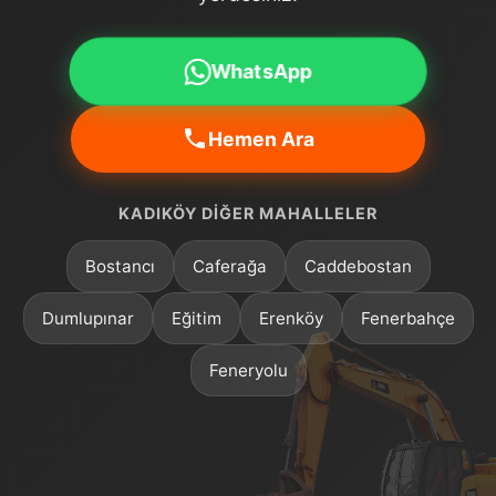
WhatsApp
Hemen Ara
KADIKÖY DIĞER MAHALLELER
Bostancı
Caferağa
Caddebostan
Dumlupınar
Eğitim
Erenköy
Fenerbahçe
Feneryolu