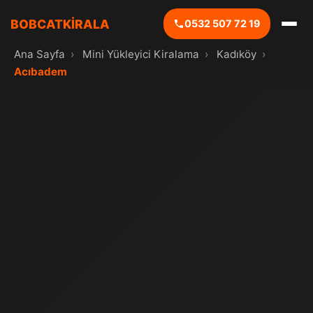
BOBCATKİRALA
0532 507 72 19
Ana Sayfa
›
Mini Yükleyici Kiralama
›
Kadıköy
›
Acıbadem