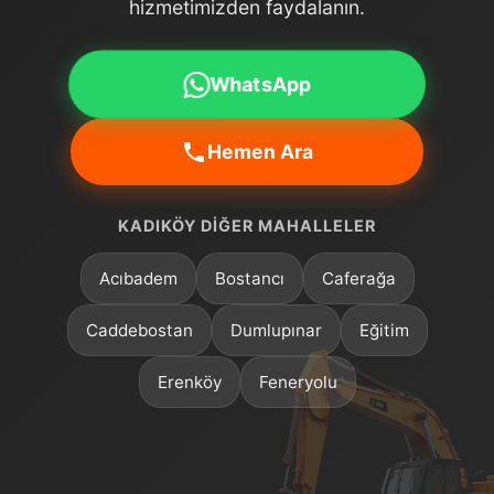
hizmetimizden faydalanın.
WhatsApp
Hemen Ara
KADIKÖY DIĞER MAHALLELER
Acıbadem
Bostancı
Caferağa
Caddebostan
Dumlupınar
Eğitim
Erenköy
Feneryolu