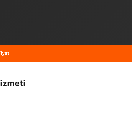
iyat
izmeti
 gibi işleriniz için
i operatör kadromuz ve