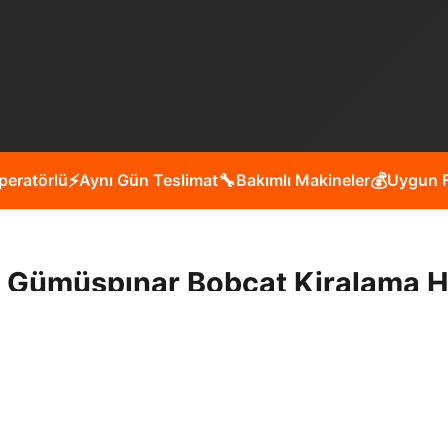
peratörlü
⚡
Aynı Gün Teslimat
🔧
Bakımlı Makineler
💰
Uygun F
l Gümüşpınar Bobcat Kiralama H
inde peyzaj çalışmaları, kanal açma, yol yapım, bina yıkım
siniz?
Müşteri memnuniyeti odaklı çalışmamız, deneyiml