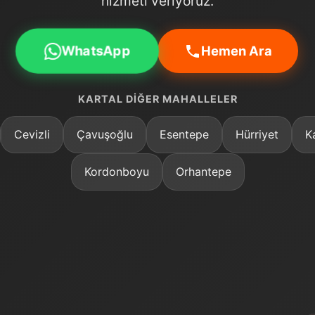
hizmeti veriyoruz.
WhatsApp
Hemen Ara
KARTAL DIĞER MAHALLELER
Cevizli
Çavuşoğlu
Esentepe
Hürriyet
K
Kordonboyu
Orhantepe