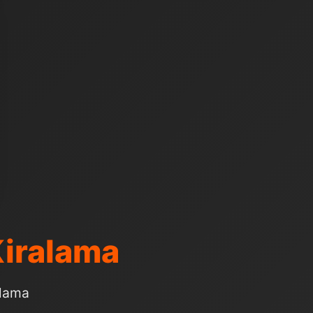
Kiralama
alama