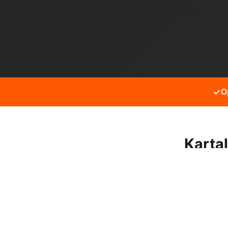
✓
O
Karta
Kartal Gümüşpınar mahalles
hizmet alabilirsiniz.
Neden bizi tercih etmeli