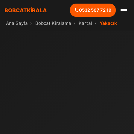
BOBCATKİRALA
0532 507 72 19
Ana Sayfa
›
Bobcat Kiralama
›
Kartal
›
Yakacık