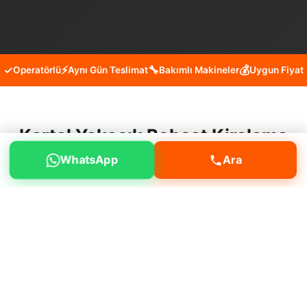
✓
⚡
🔧
💰
Operatörlü
Aynı Gün Teslimat
Bakımlı Makineler
Uygun Fiyat
Kartal Yakacık Bobcat Kiralama
WhatsApp
Ara
Hizmeti
Kartal Yakacık mahallesinde moloz temizliği,
arazi düzenleme, peyzaj çalışmaları, kanal
açma gibi işleriniz için hizmet alabilirsiniz.
Neden bizi tercih etmelisiniz?
Müşteri
memnuniyeti odaklı çalışmamız, deneyimli