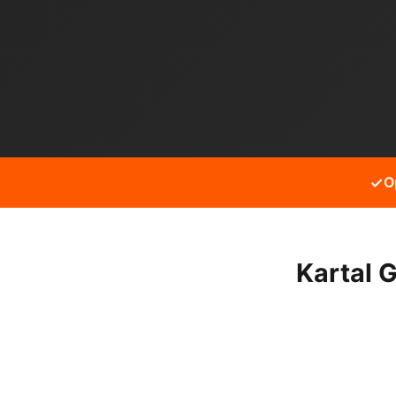
✓
O
Kartal 
Kartal Gümüşpınar mahalles
hizmet alabilirsiniz.