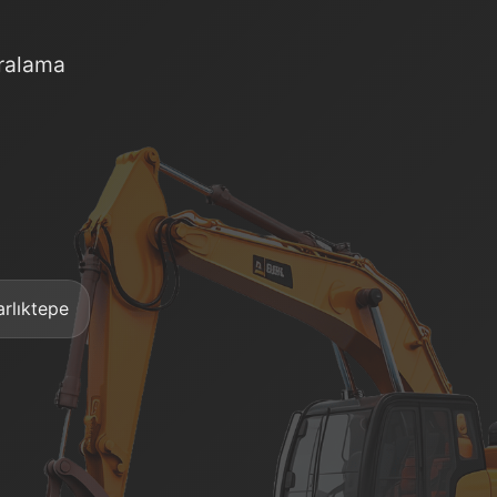
iralama
arlıktepe