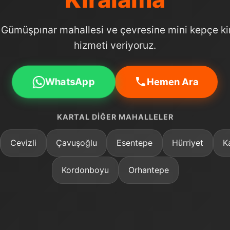
 Gümüşpınar mahallesi ve çevresine mini kepçe k
hizmeti veriyoruz.
WhatsApp
Hemen Ara
KARTAL DIĞER MAHALLELER
Cevizli
Çavuşoğlu
Esentepe
Hürriyet
K
Kordonboyu
Orhantepe