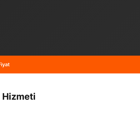
iyat
 Hizmeti
 gibi işleriniz için