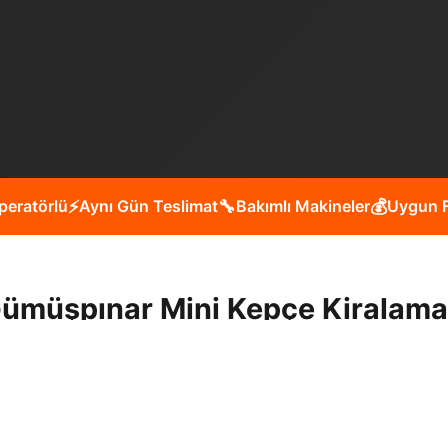
peratörlü
⚡
Aynı Gün Teslimat
🔧
Bakımlı Makineler
💰
Uygun F
Gümüşpınar Mini Kepçe Kiralama
inde peyzaj çalışmaları, kanal açma, yol yapım, bina yıkım