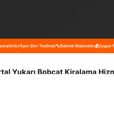
peratörlü
⚡
Aynı Gün Teslimat
🔧
Bakımlı Makineler
💰
Uygun F
tal Yukarı Bobcat Kiralama Hiz
 moloz temizliği, arazi düzenleme, peyzaj çalışmaları, kan
siniz?
Müşteri memnuniyeti odaklı çalışmamız, deneyiml