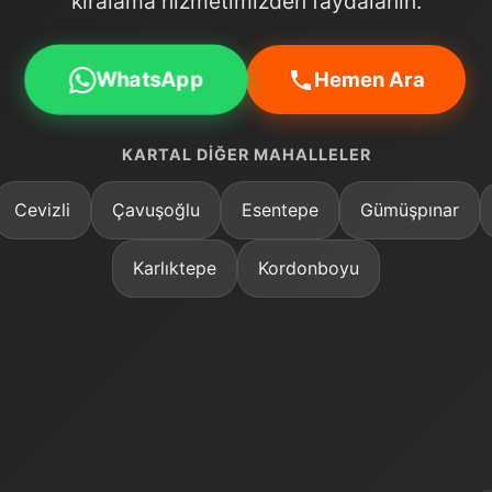
kiralama hizmetimizden faydalanın.
WhatsApp
Hemen Ara
KARTAL DIĞER MAHALLELER
Cevizli
Çavuşoğlu
Esentepe
Gümüşpınar
Karlıktepe
Kordonboyu