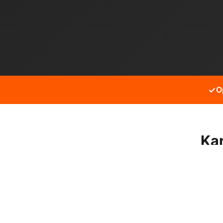
✓
O
Kar
Kartal Yukarı mahallesinde
hizmet alabilirsiniz.
Neden bizi tercih etmeli