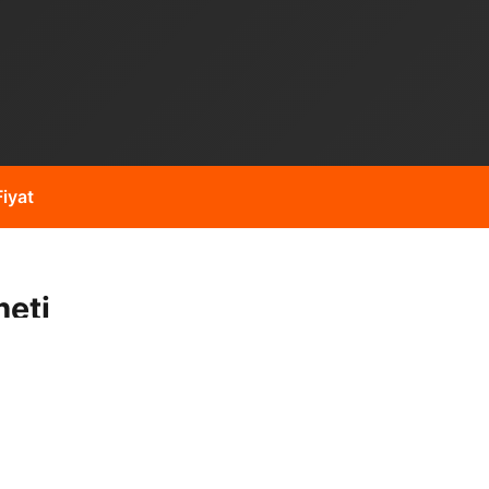
iyat
meti
al açma gibi işleriniz için
i operatör kadromuz ve