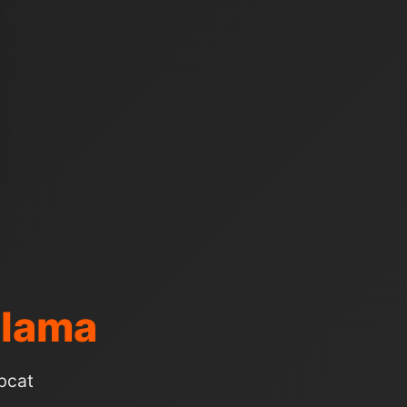
alama
obcat