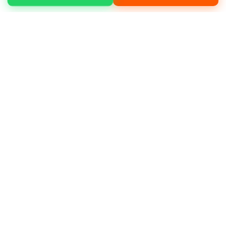
Maltepe Büyükbakkalköy mahallesinde kanal
açma, yol yapım, bina yıkım, bahçe
düzenleme gibi işleriniz için hizmet
alabilirsiniz.
Neden bizi tercih etmelisiniz?
Müşteri
memnuniyeti odaklı çalışmamız, deneyimli
operatör kadromuz ve bakımlı makine
filomuz ile öne çıkıyoruz.
Deneyimli ve sertifikalı operatörler
Günlük, haftalık ve aylık kiralama