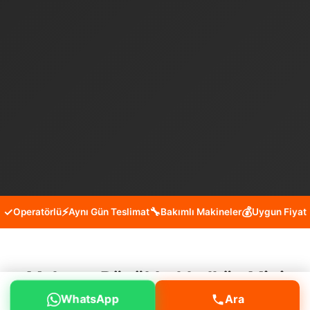
✓
⚡
🔧
💰
Operatörlü
Aynı Gün Teslimat
Bakımlı Makineler
Uygun Fiyat
Maltepe Büyükbakkalköy Mini
WhatsApp
Ara
Kepçe Kiralama Hizmeti