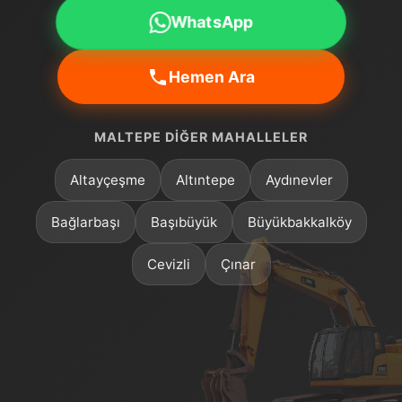
WhatsApp
Hemen Ara
MALTEPE DIĞER MAHALLELER
Altayçeşme
Altıntepe
Aydınevler
Bağlarbaşı
Başıbüyük
Büyükbakkalköy
Cevizli
Çınar