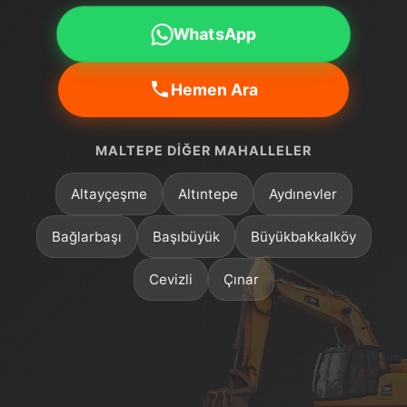
WhatsApp
Hemen Ara
MALTEPE DIĞER MAHALLELER
Altayçeşme
Altıntepe
Aydınevler
Bağlarbaşı
Başıbüyük
Büyükbakkalköy
Cevizli
Çınar