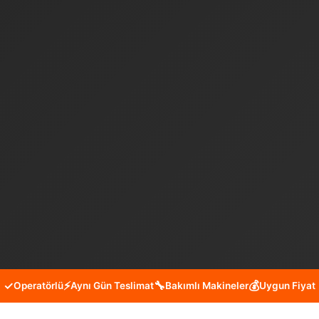
✓
⚡
🔧
💰
Operatörlü
Aynı Gün Teslimat
Bakımlı Makineler
Uygun Fiyat