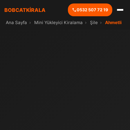
BOBCATKİRALA
0532 507 72 19
Ana Sayfa
›
Mini Yükleyici Kiralama
›
Şile
›
Ahmetli