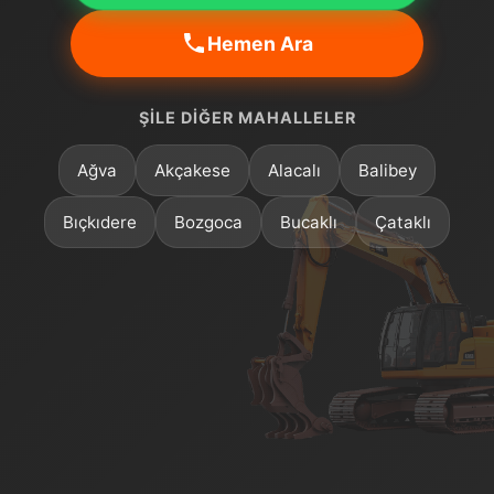
Hemen Ara
ŞILE DIĞER MAHALLELER
Ağva
Akçakese
Alacalı
Balibey
Bıçkıdere
Bozgoca
Bucaklı
Çataklı