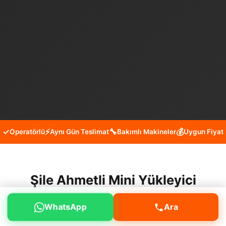
✓
⚡
🔧
💰
Operatörlü
Aynı Gün Teslimat
Bakımlı Makineler
Uygun Fiyat
Şile Ahmetli Mini Yükleyici
Kiralama Hizmeti
WhatsApp
Ara