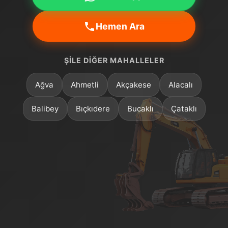
Hemen Ara
ŞILE DIĞER MAHALLELER
Ağva
Ahmetli
Akçakese
Alacalı
Balibey
Bıçkıdere
Bucaklı
Çataklı