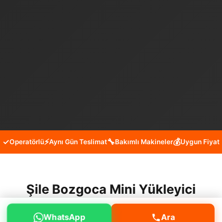
✓
⚡
🔧
💰
Operatörlü
Aynı Gün Teslimat
Bakımlı Makineler
Uygun Fiyat
Şile Bozgoca Mini Yükleyici
Kiralama Hizmeti
WhatsApp
Ara