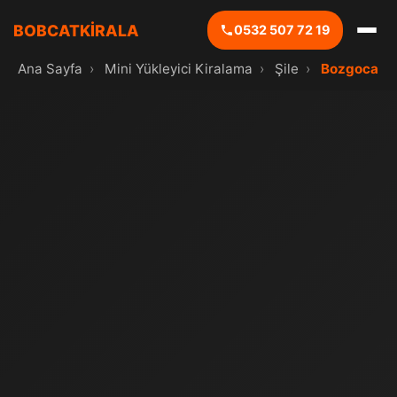
BOBCATKİRALA
0532 507 72 19
Ana Sayfa
›
Mini Yükleyici Kiralama
›
Şile
›
Bozgoca