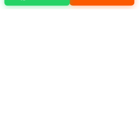
Şile Bozgoca mahallesinde kanal açma, yol
yapım, bina yıkım, bahçe düzenleme gibi
işleriniz için hizmet alabilirsiniz.
Neden bizi tercih etmelisiniz?
Müşteri
memnuniyeti odaklı çalışmamız, deneyimli
operatör kadromuz ve bakımlı makine
filomuz ile öne çıkıyoruz.
Deneyimli ve sertifikalı operatörler
Günlük, haftalık ve aylık kiralama
Aynı gün teslimat imkanı