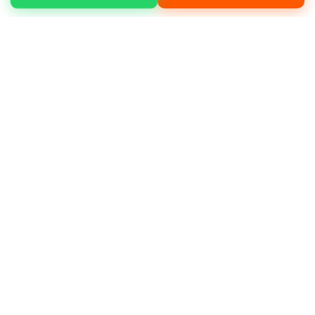
Arnavutköy Hadımköy mahallesinde temel
kazısı, yükleme boşaltma, moloz temizliği,
arazi düzenleme gibi işleriniz için hizmet
alabilirsiniz.
Neden bizi tercih etmelisiniz?
Müşteri
memnuniyeti odaklı çalışmamız, deneyimli
operatör kadromuz ve bakımlı makine
filomuz ile öne çıkıyoruz.
Deneyimli ve sertifikalı operatörler
Günlük, haftalık ve aylık kiralama