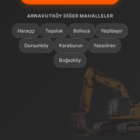
ARNAVUTKÖY DIĞER MAHALLELER
Haraççı
Taşoluk
Bolluca
Yeşilbayır
Dursunköy
Karaburun
Yassıören
Boğazköy