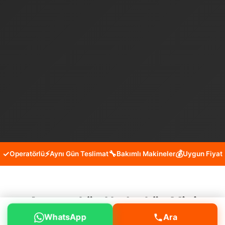
✓
⚡
🔧
💰
Operatörlü
Aynı Gün Teslimat
Bakımlı Makineler
Uygun Fiyat
Arnavutköy Hadımköy Mini
WhatsApp
Ara
Kepçe Kiralama Hizmeti