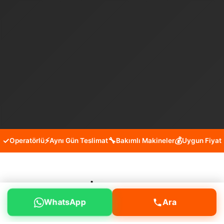
✓
⚡
🔧
💰
Operatörlü
Aynı Gün Teslimat
Bakımlı Makineler
Uygun Fiyat
Arnavutköy İmrahor Mini Kepçe
WhatsApp
Ara
Kiralama Hizmeti