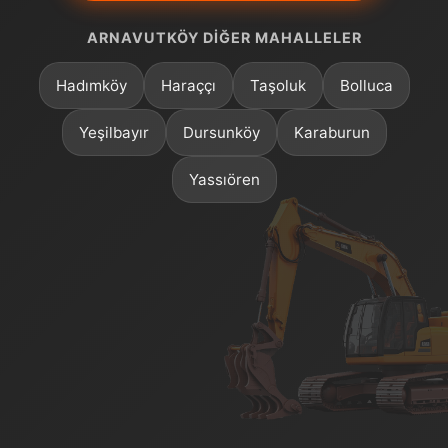
ARNAVUTKÖY DIĞER MAHALLELER
Hadımköy
Haraççı
Taşoluk
Bolluca
Yeşilbayır
Dursunköy
Karaburun
Yassıören