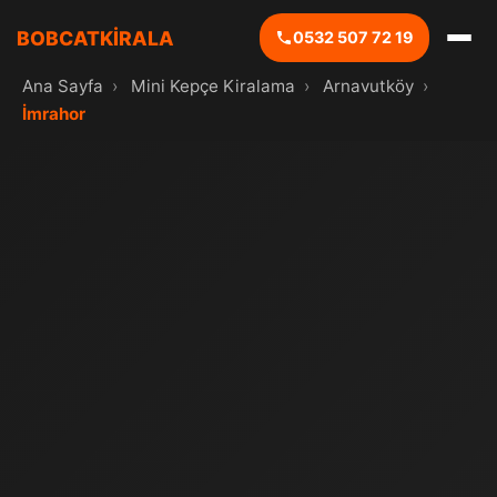
BOBCATKİRALA
0532 507 72 19
Ana Sayfa
›
Mini Kepçe Kiralama
›
Arnavutköy
›
İmrahor