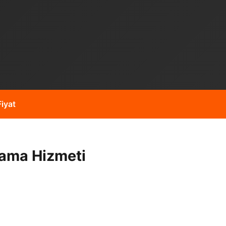
iyat
lama Hizmeti
vuz kazısı gibi işleriniz