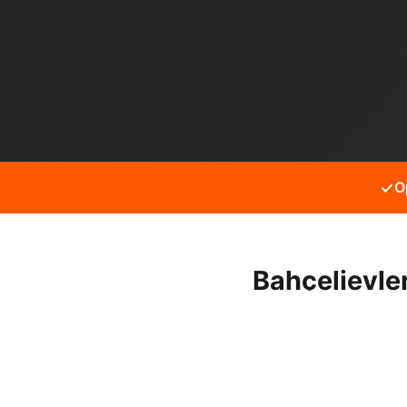
✓
O
Bahçelievle
Bahçelievler Fevzi Çakmak
için hizmet alabilirsiniz.