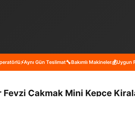
peratörlü
⚡
Aynı Gün Teslimat
🔧
Bakımlı Makineler
💰
Uygun F
r Fevzi Çakmak Mini Kepçe Kira
 mahallesinde yol yapım, bina yıkım, bahçe düzenleme, ha