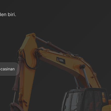
en biri.
casinan