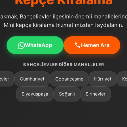
akmak, Bahçelievler ilçesinin önemli mahallelerind
Mini kepçe kiralama hizmetimizden faydalanın.
WhatsApp
Hemen Ara
BAHÇELIEVLER DIĞER MAHALLELER
evler
Cumhuriyet
Çobançeşme
Hürriyet
Ko
Siyavuşpaşa
Soğanlı
Şirinevler