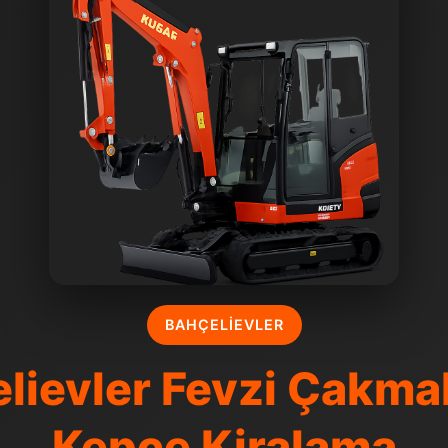
BAHÇELIEVLER
lievler Fevzi Çakma
Kepçe Kiralama