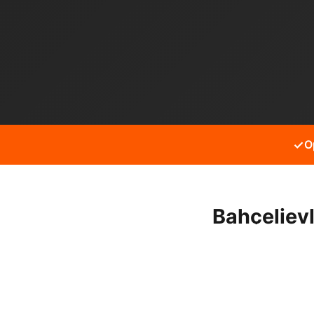
✓
O
Bahçeliev
Bahçelievler Yenibosna mah
hizmet alabilirsiniz.