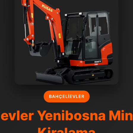
BAHÇELIEVLER
ievler Yenibosna Min
Kiralama