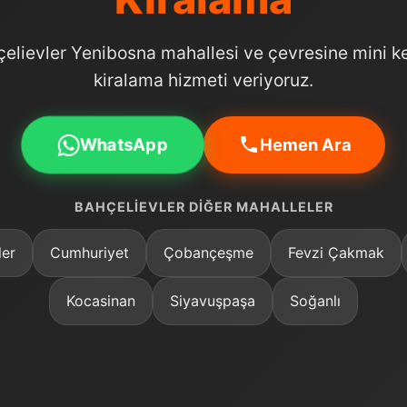
elievler Yenibosna mahallesi ve çevresine mini 
kiralama hizmeti veriyoruz.
WhatsApp
Hemen Ara
BAHÇELIEVLER DIĞER MAHALLELER
ler
Cumhuriyet
Çobançeşme
Fevzi Çakmak
Kocasinan
Siyavuşpaşa
Soğanlı