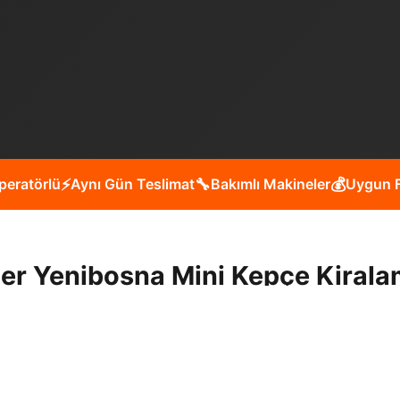
peratörlü
⚡
Aynı Gün Teslimat
🔧
Bakımlı Makineler
💰
Uygun F
ler Yenibosna Mini Kepçe Kirala
allesinde peyzaj çalışmaları, kanal açma, yol yapım, bina 