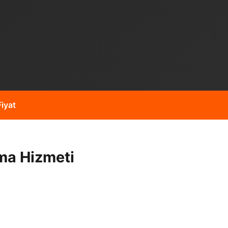
iyat
ma Hizmeti
yıkım gibi işleriniz için