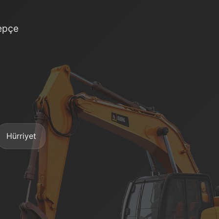
kepçe
Hürriyet