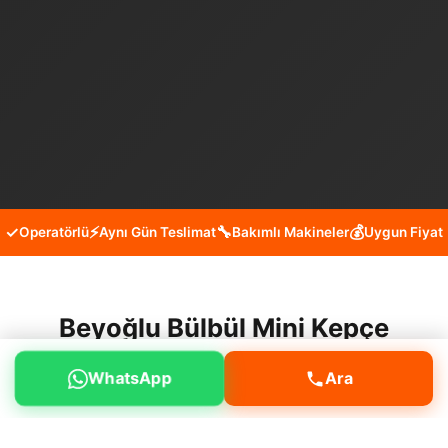
✓
⚡
🔧
💰
Operatörlü
Aynı Gün Teslimat
Bakımlı Makineler
Uygun Fiyat
Beyoğlu Bülbül Mini Kepçe
Kiralama Hizmeti
WhatsApp
Ara
Beyoğlu Bülbül mahallesinde yükleme