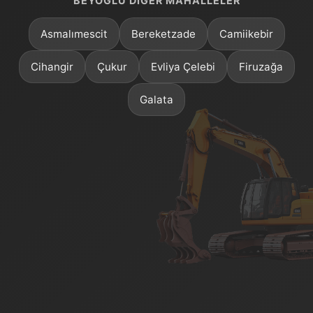
BEYOĞLU DIĞER MAHALLELER
Asmalımescit
Bereketzade
Camiikebir
Cihangir
Çukur
Evliya Çelebi
Firuzağa
Galata