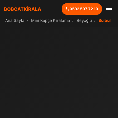
BOBCATKİRALA
0532 507 72 19
Ana Sayfa
›
Mini Kepçe Kiralama
›
Beyoğlu
›
Bülbül