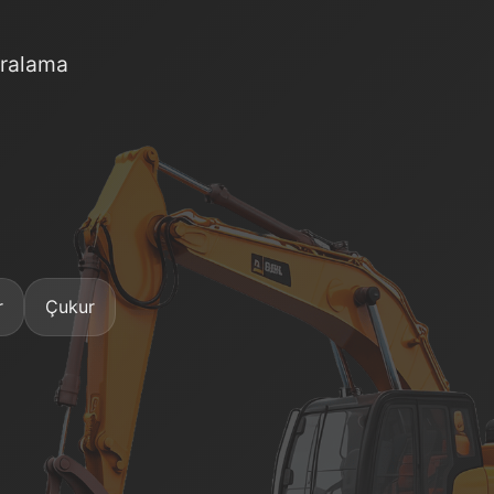
iralama
r
Çukur