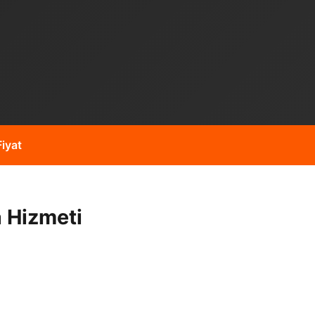
iyat
 Hizmeti
m gibi işleriniz için