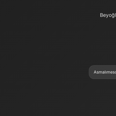
Beyoğl
Asmalımesc