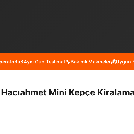
peratörlü
⚡
Aynı Gün Teslimat
🔧
Bakımlı Makineler
💰
Uygun F
 Hacıahmet Mini Kepçe Kiralama
sinde peyzaj çalışmaları, kanal açma, yol yapım, bina yıkı