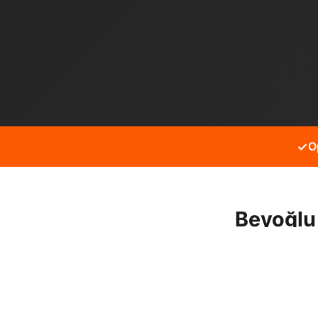
✓
O
Beyoğlu
Beyoğlu Hacıahmet mahalle
hizmet alabilirsiniz.