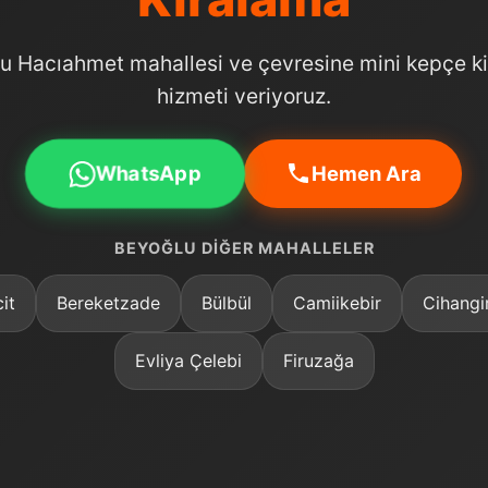
u Hacıahmet mahallesi ve çevresine mini kepçe k
hizmeti veriyoruz.
WhatsApp
Hemen Ara
BEYOĞLU DIĞER MAHALLELER
it
Bereketzade
Bülbül
Camiikebir
Cihangi
Evliya Çelebi
Firuzağa