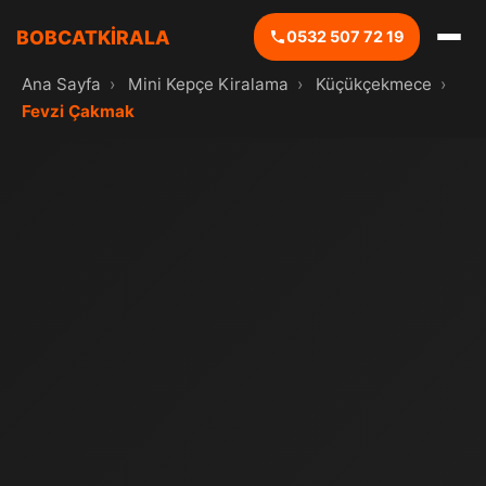
BOBCATKİRALA
0532 507 72 19
Ana Sayfa
›
Mini Kepçe Kiralama
›
Küçükçekmece
›
Fevzi Çakmak