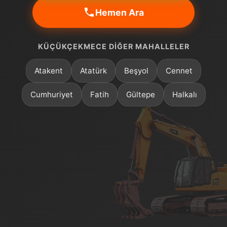
Hemen Ara
KÜÇÜKÇEKMECE DIĞER MAHALLELER
Atakent
Atatürk
Beşyol
Cennet
Cumhuriyet
Fatih
Gültepe
Halkalı