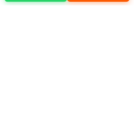
Küçükçekmece Fevzi Çakmak mahallesinde
temel kazısı, yükleme boşaltma, moloz
temizliği, arazi düzenleme gibi işleriniz için
hizmet alabilirsiniz.
Neden bizi tercih etmelisiniz?
Müşteri
memnuniyeti odaklı çalışmamız, deneyimli
operatör kadromuz ve bakımlı makine
filomuz ile öne çıkıyoruz.
Deneyimli ve sertifikalı operatörler
Günlük, haftalık ve aylık kiralama