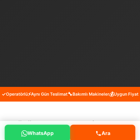
✓
⚡
🔧
💰
Operatörlü
Aynı Gün Teslimat
Bakımlı Makineler
Uygun Fiyat
Küçükçekmece Fevzi Çakmak
WhatsApp
Ara
Mini Kepçe Kiralama Hizmeti