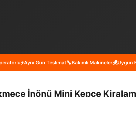
peratörlü
⚡
Aynı Gün Teslimat
🔧
Bakımlı Makineler
💰
Uygun F
mece İnönü Mini Kepçe Kiralam
esinde yol yapım, bina yıkım, bahçe düzenleme, havuz ka