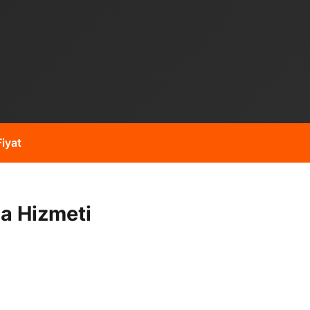
iyat
a Hizmeti
zısı gibi işleriniz için