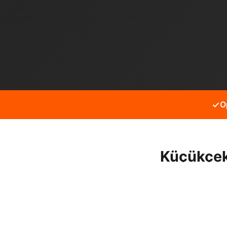
✓
O
Küçükçek
Küçükçekmece İnönü mahall
hizmet alabilirsiniz.