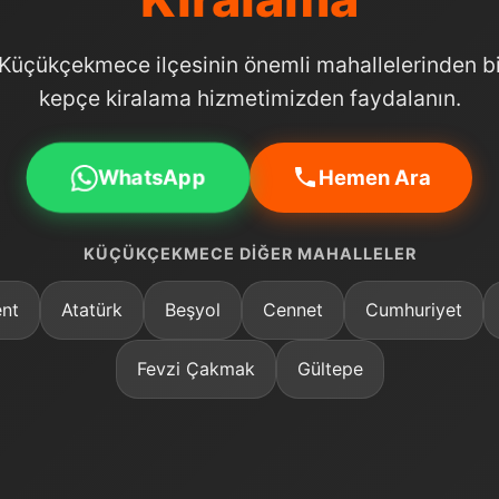
 Küçükçekmece ilçesinin önemli mahallelerinden bir
kepçe kiralama hizmetimizden faydalanın.
WhatsApp
Hemen Ara
KÜÇÜKÇEKMECE DIĞER MAHALLELER
nt
Atatürk
Beşyol
Cennet
Cumhuriyet
Fevzi Çakmak
Gültepe