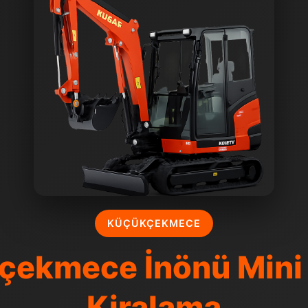
KÜÇÜKÇEKMECE
çekmece İnönü Mini
Kiralama