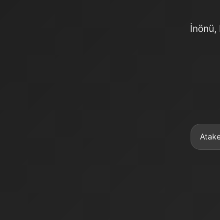
İnönü,
Atake