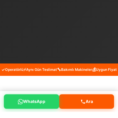
✓
⚡
🔧
💰
Operatörlü
Aynı Gün Teslimat
Bakımlı Makineler
Uygun Fiyat
Pendik Ahmet Yesevi Mini Kepçe
WhatsApp
Ara
Kiralama Hizmeti