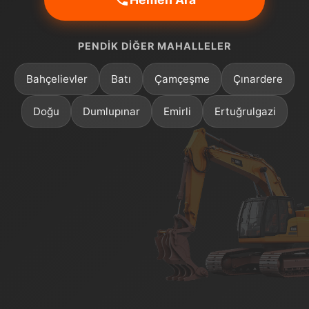
PENDIK DIĞER MAHALLELER
Bahçelievler
Batı
Çamçeşme
Çınardere
Doğu
Dumlupınar
Emirli
Ertuğrulgazi