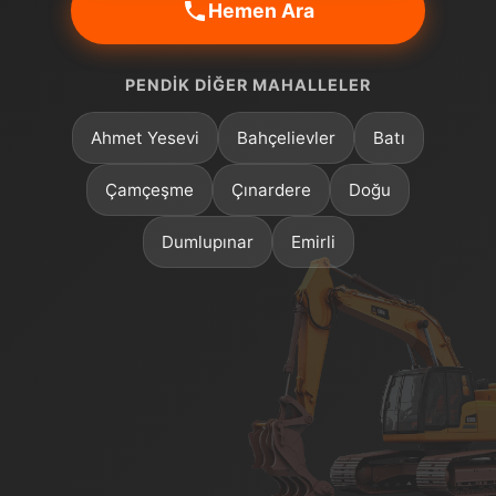
Hemen Ara
PENDIK DIĞER MAHALLELER
Ahmet Yesevi
Bahçelievler
Batı
Çamçeşme
Çınardere
Doğu
Dumlupınar
Emirli