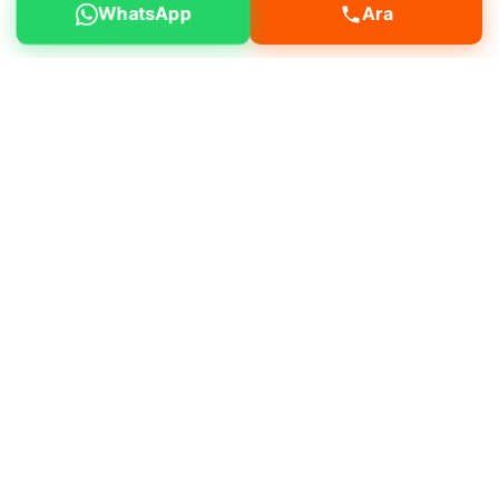
WhatsApp
Ara
Kiralama Hizmeti
Pendik Güllü Bağlar mahallesinde moloz
temizliği, arazi düzenleme, peyzaj
çalışmaları, kanal açma gibi işleriniz için
hizmet alabilirsiniz.
Neden bizi tercih etmelisiniz?
Müşteri
memnuniyeti odaklı çalışmamız, deneyimli
operatör kadromuz ve bakımlı makine
filomuz ile öne çıkıyoruz.
Deneyimli ve sertifikalı operatörler
Günlük, haftalık ve aylık kiralama