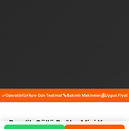
✓
⚡
🔧
💰
Operatörlü
Aynı Gün Teslimat
Bakımlı Makineler
Uygun Fiyat
Pendik Güllü Bağlar Mini Kepçe